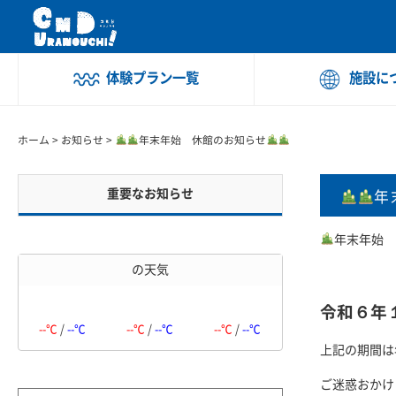
体験プラン一覧
施設に
ホーム
>
お知らせ
>
年末年始 休館のお知らせ
重要なお知らせ
年
年末年始
の天気
令和６年
--℃
/
--℃
--℃
/
--℃
--℃
/
--℃
上記の期間は
ご迷惑おかけ